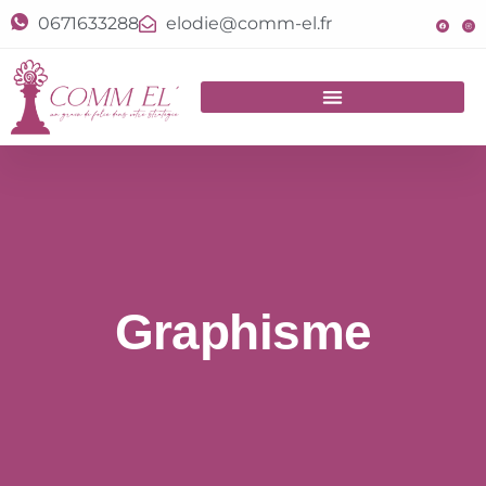
0671633288
elodie@comm-el.fr
Graphisme