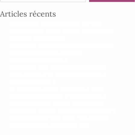
Articles récents
POURQUOI INVESTIR DANS UN SITE
WORDPRESS POUR VOTRE ENTREPRISE
EST UNE BONNE IDÉE
COMMENT COMMUNIQUER DE MANIÈRE
ÉTHIQUE SUR VOS ACTIONS
PHILANTHROPIQUES ?
COMMENT UNE IDENTITÉ GRAPHIQUE
AIDE-T-ELLE À SE DÉMARQUER DE LA
CONCURRENCE ?
10 CONSEILS POUR CHOISIR LE BON
PARTENAIRE DIGITAL ET BOOSTER LA
CROISSANCE DE VOTRE ENTREPRISE
MAÎTRISEZ VOTRE BUDGET CRÉATION ET
MAINTENANCE SITE WEB : SOLUTIONS
ÉCONOMIQUES POUR LES TPE