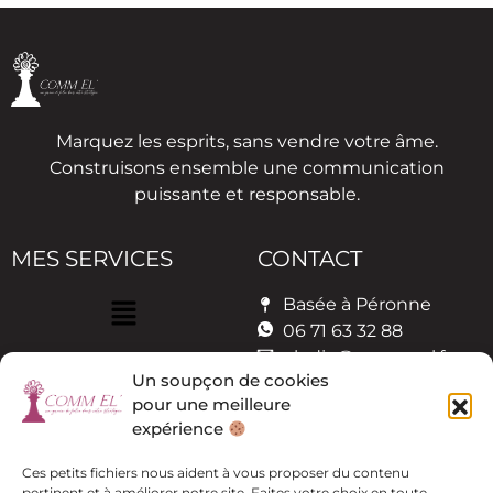
Marquez les esprits, sans vendre votre âme.
Construisons ensemble une communication
puissante et responsable.
MES SERVICES
CONTACT
Basée à Péronne
06 71 63 32 88
elodie@comm-el.fr
Un soupçon de cookies
pour une meilleure
BESOIN D’UN
expérience
ACCOMPAGNEMENT
? PARLONS-EN !
Ces petits fichiers nous aident à vous proposer du contenu
pertinent et à améliorer notre site. Faites votre choix en toute